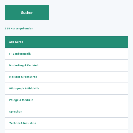
Suchen
625
Kurse gefunden
Alle Kurse
IT & Informatik
Marketing & Vertrieb
Meister & Fachwirte
Pädagogik & Didaktik
Pflege & Medizin
Sprachen
Technik & Industrie