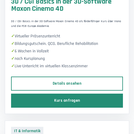
3D / CGI Basics in der 3D-Software
Maxon Cinema 4D
3D / CGI Basics in der 3D-Software Maxon Cinema 4D als förderfähiger Kurs über Viona
und die PSB Europe Akademie.
Virtueller Präsenzunterricht
Bildungsgutschein, QCG, Berufliche Rehabilitation
6 Wochen in Vollzeit
nach Kursplanung
Live-Unterricht im virtuellen Klassenzimmer
Details ansehen
Kurs anfragen
IT & Informatik