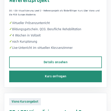
Referenzprojekt
3D / CGI Visualisierung Level 2 - Referenzprojekt als förderfähiger Kurs über Viona und
die PSB Europe Akademie.
Virtueller Präsenzunterricht
Bildungsgutschein, QCG, Berufliche Rehabilitation
4 Wochen in Vollzeit
nach Kursplanung
Live-Unterricht im virtuellen Klassenzimmer
Details ansehen
Kurs anfragen
Viona Kursangebot