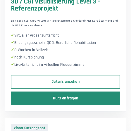
3D / CGI Visualisierung Level 3 –
Referenzprojekt
3D / CGI Visualisierung Level 3 - Referenzprojekt als förderfähiger Kurs über Viona und
die PSB Europe Akademie.
Virtueller Präsenzunterricht
Bildungsgutschein, QCG, Berufliche Rehabilitation
8 Wochen in Vollzeit
nach Kursplanung
Live-Unterricht im virtuellen Klassenzimmer
Details ansehen
Kurs anfragen
Viona Kursangebot