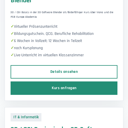
Blender
3D / CGI Basics in der 3D-Software Blender als förderfähiger Kurs über Viona und die
PSB Europe Akademie.
Virtueller Präsenzunterricht
Bildungsgutschein, QCG, Berufliche Rehabilitation
6 Wochen in Vollzeit; 12 Wochen in Teilzeit
nach Kursplanung
Live-Unterricht im virtuellen Klassenzimmer
Details ansehen
Kurs anfragen
IT & Informatik