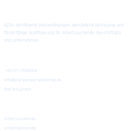
Ihre Bildung schafft Ihre Zukunft.
AZAV-zertifizierte Weiterbildungen, persönliche Betreuung und
förderfähige Qualifizierung für Arbeitssuchende, Beschäftigte
und Unternehmen.
Kontakt
+49 671 21548304
info@psb-europe-akademie.de
Bad Kreuznach
Bildungsangebote
Arbeitssuchende
Arbeitnehmende