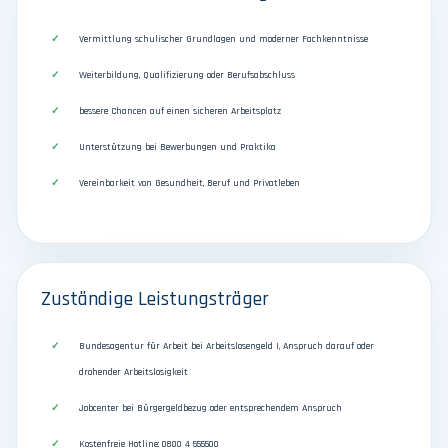
Vermittlung schulischer Grundlagen und moderner Fachkenntnisse
Weiterbildung, Qualifizierung oder Berufsabschluss
bessere Chancen auf einen sicheren Arbeitsplatz
Unterstützung bei Bewerbungen und Praktika
Vereinbarkeit von Gesundheit, Beruf und Privatleben
Zuständige Leistungsträger
Bundesagentur für Arbeit bei Arbeitslosengeld I, Anspruch darauf oder
drohender Arbeitslosigkeit
Jobcenter bei Bürgergeldbezug oder entsprechendem Anspruch
Kostenfreie Hotline: 0800 4 555500