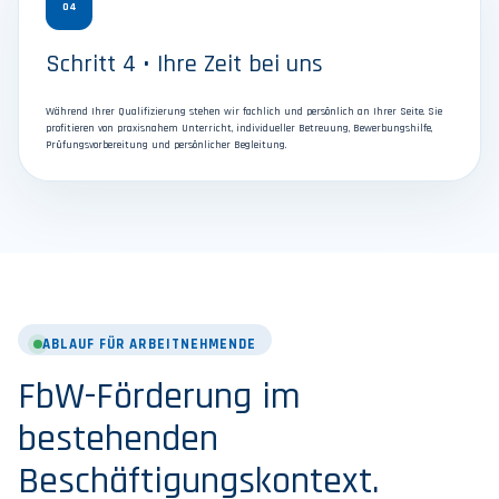
04
Schritt 4 • Ihre Zeit bei uns
Während Ihrer Qualifizierung stehen wir fachlich und persönlich an Ihrer Seite. Sie
profitieren von praxisnahem Unterricht, individueller Betreuung, Bewerbungshilfe,
Prüfungsvorbereitung und persönlicher Begleitung.
ABLAUF FÜR ARBEITNEHMENDE
FbW-Förderung im
bestehenden
Beschäftigungskontext.